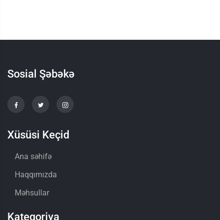
Sosial Şəbəkə
Xüsüsi Keçid
Ana səhifə
Haqqımızda
Məhsullar
Kateqoriya