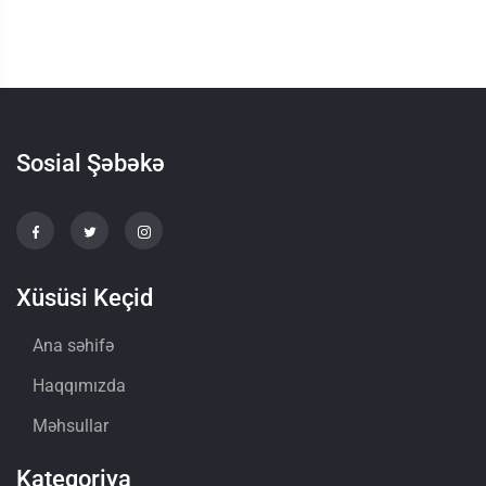
Sosial Şəbəkə
Xüsüsi Keçid
Ana səhifə
Haqqımızda
Məhsullar
Kateqoriya