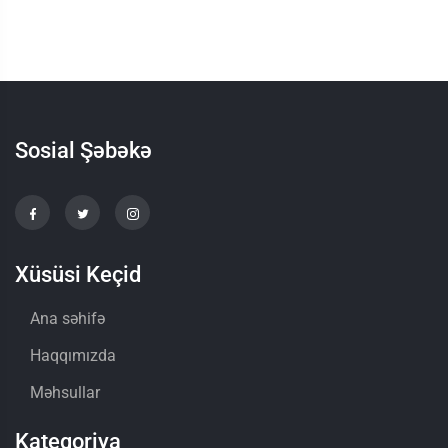
Sosial Şəbəkə
Xüsüsi Keçid
Ana səhifə
Haqqımızda
Məhsullar
Kateqoriya