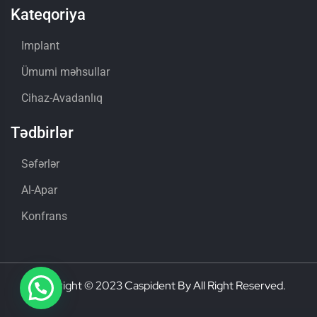
Kateqoriya
Implant
Ümumi məhsullar
Cihaz-Avadanlıq
Tədbirlər
Səfərlər
Al-Apar
Konfrans
Copyright © 2023 Caspident By All Right Reserved.