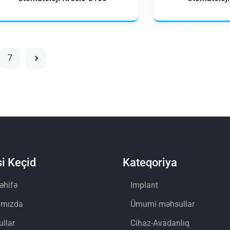
7
i Keçid
Kateqoriya
əhifə
Implant
ımızda
Ümumi məhsullar
llar
Cihaz-Avadanlıq