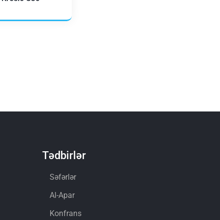
Tədbirlər
Səfərlər
Al-Apar
Konfrans