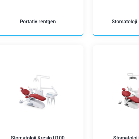
Portativ rentgen
Stomatoloji
Stomatoloji Kreslo U100
Stomatoloji