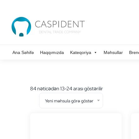
Ana Səhifə
Haqqımızda
Kateqoriya
Məhsullar
Bren
En
84 nəticədən 13-24 arası göstərilir
yeniye
Yeni məhsula görə göstər
göre
sıralandı