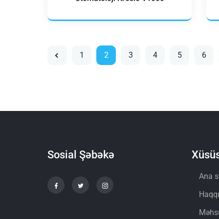
1
2
3
4
5
6
Sosial Şəbəkə
Xüsüs
Ana s
Haqq
Məhsu